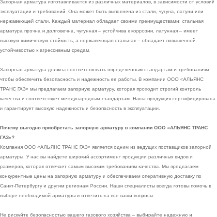
Запорная арматура изготавливается из различных материалов, в зависимости от условий
эксплуатации и требований. Она может быть выполнена из стали, чугуна, латуни или
нержавеющей стали. Каждый материал обладает своими преимуществами: стальная
арматура прочна и долговечна, чугунная – устойчива к коррозии, латунная – имеет
высокую химическую стойкость, а нержавеющая стальная – обладает повышенной
устойчивостью к агрессивным средам.
Запорная арматура должна соответствовать определенным стандартам и требованиям,
чтобы обеспечить безопасность и надежность ее работы. В компании ООО «АЛЬЯНС
ТРАНС ГАЗ» мы предлагаем запорную арматуру, которая проходит строгий контроль
качества и соответствует международным стандартам. Наша продукция сертифицирована
и гарантирует высокую надежность и безопасность в эксплуатации.
Почему выгодно приобретать запорную арматуру в компании ООО «АЛЬЯНС ТРАНС
ГАЗ»?
Компания ООО «АЛЬЯНС ТРАНС ГАЗ» является одним из ведущих поставщиков запорной
арматуры. У нас вы найдете широкий ассортимент продукции различных видов и
размеров, которая отвечает самым высоким требованиям качества. Мы предлагаем
конкурентные цены на запорную арматуру и обеспечиваем оперативную доставку по
Санкт-Петербургу и другим регионам России. Наши специалисты всегда готовы помочь в
выборе необходимой арматуры и ответить на все ваши вопросы.
Не рискуйте безопасностью вашего газового хозяйства – выбирайте надежную и