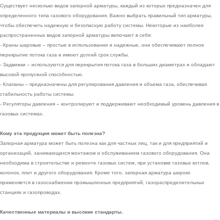
Существует несколько видов запорной арматуры, каждый из которых предназначен для
определенного типа газового оборудования. Важно выбрать правильный тип арматуры,
чтобы обеспечить надежную и безопасную работу системы. Некоторые из наиболее
распространенных видов запорной арматуры включают в себя:
- Краны шаровые – простые в использовании и надежные, они обеспечивают полное
перекрытие потока газа и имеют долгий срок службы.
- Задвижки – используются для перекрытия потока газа в больших диаметрах и обладают
высокой пропускной способностью.
- Клапаны – предназначены для регулирования давления и объема газа, обеспечивая
стабильность работы системы.
- Регуляторы давления – контролируют и поддерживают необходимый уровень давления в
газовых системах.
Кому эта продукция может быть полезна?
Запорная арматура может быть полезна как для частных лиц, так и для предприятий и
организаций, занимающихся монтажом и обслуживанием газового оборудования. Она
необходима в строительстве и ремонте газовых систем, при установке газовых котлов,
колонок, плит и другого оборудования. Кроме того, запорная арматура широко
применяется в газоснабжении промышленных предприятий, газораспределительных
станциях и газопроводах.
Качественные материалы и высокие стандарты.