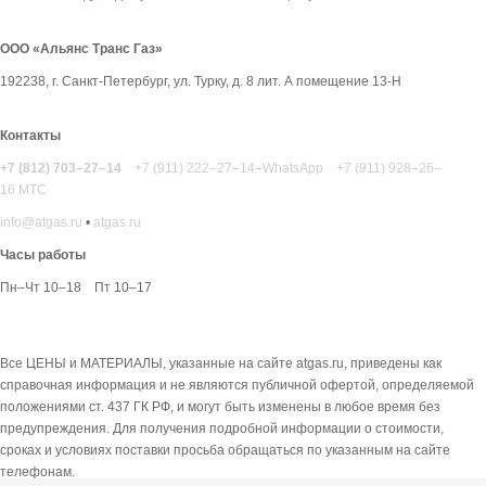
ООО «Альянс Транс Газ»
192238
,
г. Санкт-Петербург
,
ул. Турку, д. 8 лит. А помещение 13-Н
Контакты
+7 (812) 703–27–14
+7 (911) 222–27–14–WhatsApp
+7 (911) 928–26–
16 МТС
info@atgas.ru
•
atgas.ru
Часы работы
Пн–Чт 10–18
Пт 10–17
Все ЦЕНЫ и МАТЕРИАЛЫ, указанные на сайте atgas.ru, приведены как
справочная информация и не являются публичной офертой, определяемой
положениями ст. 437 ГК РФ, и могут быть изменены в любое время без
предупреждения. Для получения подробной информации о стоимости,
сроках и условиях поставки просьба обращаться по указанным на сайте
телефонам.