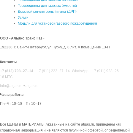
Термоодеяла для газовых ёмкостей
Домовой регуляторный пункт (ДРП)
Услуги
Модули для установок газового пожаротушения
ООО «Альянс Транс Газ»
192238
,
г. Санкт-Петербург
,
ул. Турку, д. 8 лит. А помещение 13-Н
Контакты
+7 (812) 703–27–14
+7 (911) 222–27–14–WhatsApp
+7 (911) 928–26–
16 МТС
info@atgas.ru
•
atgas.ru
Часы работы
Пн–Чт 10–18
Пт 10–17
Все ЦЕНЫ и МАТЕРИАЛЫ, указанные на сайте atgas.ru, приведены как
справочная информация и не являются публичной офертой, определяемой