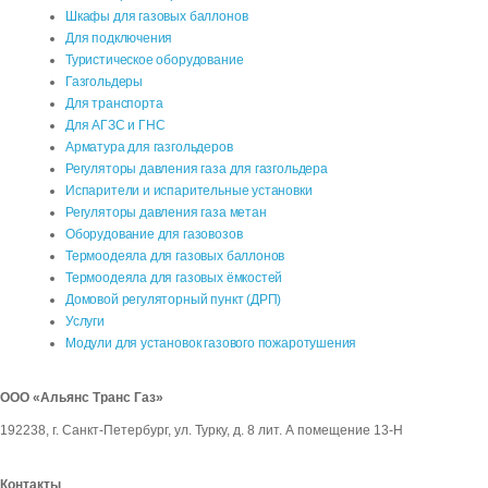
Шкафы для газовых баллонов
Для подключения
Туристическое оборудование
Газгольдеры
Для транспорта
Для АГЗС и ГНС
Арматура для газгольдеров
Регуляторы давления газа для газгольдера
Испарители и испарительные установки
Регуляторы давления газа метан
Оборудование для газовозов
Термоодеяла для газовых баллонов
Термоодеяла для газовых ёмкостей
Домовой регуляторный пункт (ДРП)
Услуги
Модули для установок газового пожаротушения
ООО «Альянс Транс Газ»
192238
,
г. Санкт-Петербург
,
ул. Турку, д. 8 лит. А помещение 13-Н
Контакты