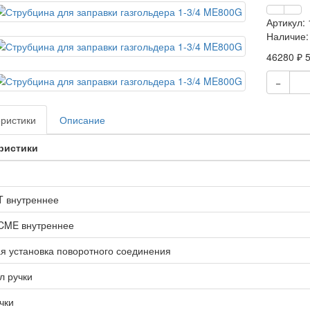
Артикул:
Наличие:
46280 ₽
−
ристики
Описание
ристики
T внутреннее
CME внутреннее
я установка поворотного соединения
л ручки
чки