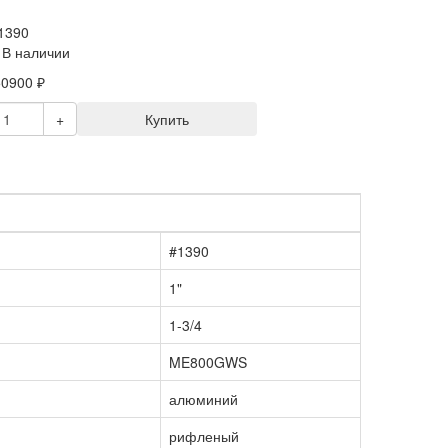
 1390
 В наличии
50900 ₽
+
Купить
#1390
1"
1-3/4
ME800GWS
алюминий
рифленый