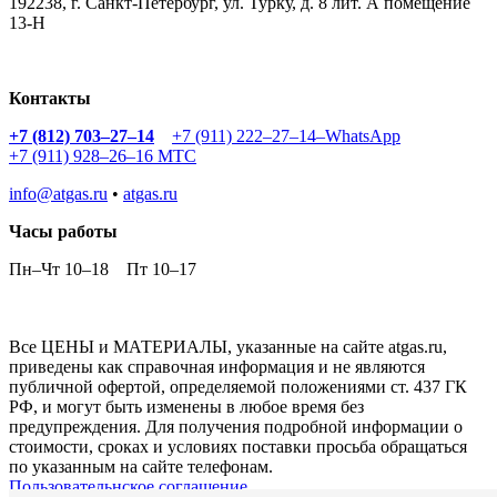
192238
,
г. Санкт-Петербург
,
ул. Турку, д. 8 лит. А помещение
13-Н
Контакты
+7 (812) 703–27–14
+7 (911) 222–27–14–WhatsApp
+7 (911) 928–26–16 МТС
info@atgas.ru
•
atgas.ru
Часы работы
Пн–Чт 10–18
Пт 10–17
Все ЦЕНЫ и МАТЕРИАЛЫ, указанные на сайте atgas.ru,
приведены как справочная информация и не являются
публичной офертой, определяемой положениями ст. 437 ГК
РФ, и могут быть изменены в любое время без
предупреждения. Для получения подробной информации о
стоимости, сроках и условиях поставки просьба обращаться
по указанным на сайте телефонам.
Пользовательнское соглашение