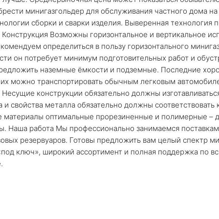
рести минигазгольдер для обслуживания частного дома на 
нологии сборки и сварки изделия. Выверенная технология 
. Конструкция Возможны горизонтальное и вертикальное исп
комендуем определиться в пользу горизонтального минигаз
асти он потребует минимум подготовительных работ и обуст
предложить наземные ёмкости и подземные. Последние хор
 их можно транспортировать обычным легковым автомобиле
а Несущие конструкции обязательно должны изготавливатьс
на и свойства металла обязательно должны соответствовать
ые материалы оптимальные прорезиненные и полимерные – д
ы. Наша работа Мы профессионально занимаемся поставкам
азовых резервуаров. Готовы предложить вам целый спектр 
 «под ключ», широкий ассортимент и полная поддержка по в
.