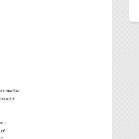
0
азгольдера
тановки
нов
тей
РП)