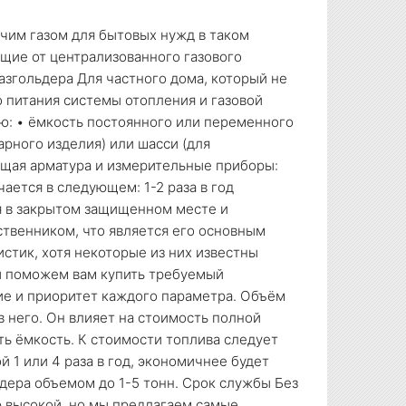
чим газом для бытовых нужд в таком
ящие от централизованного газового
азгольдера Для частного дома, который не
 питания системы отопления и газовой
ю: • ёмкость постоянного или переменного
арного изделия) или шасси (для
ющая арматура и измерительные приборы:
ается в следующем: 1-2 раза в год
ся в закрытом защищенном месте и
ственником, что является его основным
истик, хотя некоторые из них известны
ы поможем вам купить требуемый
ие и приоритет каждого параметра. Объём
 него. Он влияет на стоимость полной
ть ёмкость. К стоимости топлива следует
й 1 или 4 раза в год, экономичнее будет
дера объемом до 1-5 тонн. Срок службы Без
ю высокой, но мы предлагаем самые