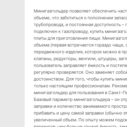
Минигазгольдер позволяет обеспечить част
объеме, что заботиться о пополнении запас
трубопровода, и постоянная доступность – 
подключен к газопроводу, купить минигазг
плиты для приготовления пищи. Минигазгол
объема (первая встречается гораздо чаще, 
передвижного изделия, которое можно в пр
клапаны, редукторы, вентили, штуцеры, заг
пользователь заправляет ёмкость и постеп
регулярно проверяется. Оно заменяет собо
достоинством. Для того, чтобы купить мини
только настоящим профессионалам. Рекоме
минигазгольдер для пользования в Санкт-П
Базовый параметр минигазгольдера – он отр
заправки и количество занимаемого простр
прибавить и цену самой заправки (обычно эт
увеличенный объем. По опыту можем подска
вариантов: чем больше служит ёмкость, те