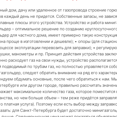
ный дом, дачу или удаленное от газопровода строение горю
ов каждый день не придется. Собственные запасы, не завис
главные плюсы этого устройства. Устройство и работа миниг
ольдер – оптимальное решение по созданию круглосуточного
ьдер для частного дома, имеет примерно такую конструкци
она проще в изготовлении и дешевле); • опоры (для стацион
оцессе эксплуатации перевозить для заправки); • регулиру
лушки, манометры и пр. Принцип действия устройства заключ
енно расходует газ на свои нужды, устройство располагает
й подводимый по трубам газ, но полностью управляется соб
газгольдер, следует обратить внимание на ряд его характер
ндуем обдумать основные, после чего обратиться к нам. М
етербурге или другом городе, правильно рассчитать значен
ажает максимальное количество газа, которое поместится в
анства, но чем больше объем – тем реже придётся заправля
о платная услуга). Поэтому если есть выбор между заправко
зать: для Санкт-Петербурга будет достаточно минигазголь
м лучше. Среднерыночная цена может показаться обывател